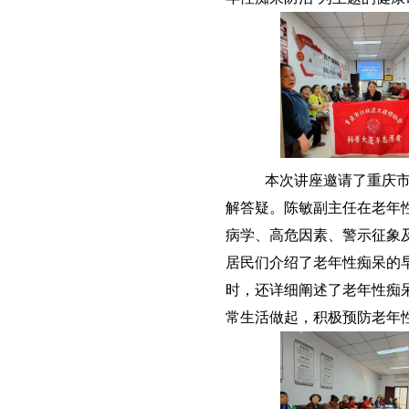
本次
讲座
邀请了重庆
解答疑
。
陈敏
副主任在老年
病
学
、
高危因素、警示征象
居民们介绍了老年性痴呆的
时，还详细阐述了老年性痴
常生活做起，积极预防老年