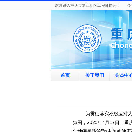
欢迎进入重庆市两江新区工程师协会！ 今
首页
关于我们
会员中
为
贯彻落实积极应对
氛围，
2025
年
4
月
1
7
日，重
年性痴呆防治”为主题的健