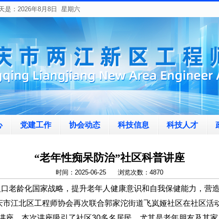
天是：
2026年8月8日 星期六
心
党建工作
协会动态
科技信息
科技人才
“老年性痴呆防治”社区科普讲座
时间：2025-06-25 浏览次数：4870
人口老龄化国家战略，提升老年人健康意识和自我保健能力，营
庆市江北区工程师协会
再次
联合郭家沱街道飞
岚
娅社区在社区活
康讲座。本次讲座吸引了社区
30
多
名
居民，尤其是老年朋友及其家